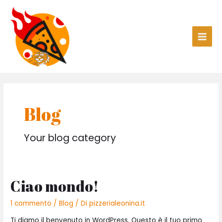
Vai
Main
al
Men
contenuto
Blog
Your blog category
Ciao mondo!
1 commento
/
Blog
/ Di
pizzerialeonina.it
Ti diamo il benvenuto in WordPress. Questo è il tuo primo