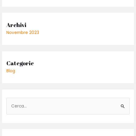
Archivi
Novembre 2023
Categorie
Blog
C
e
r
c