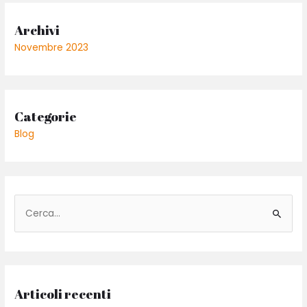
Archivi
Novembre 2023
Categorie
Blog
C
e
r
c
a
Articoli recenti